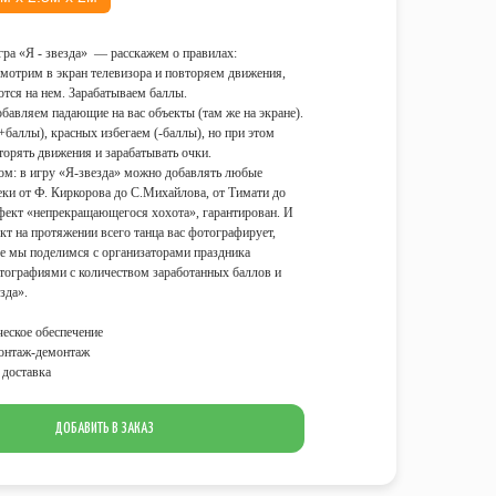
ра «Я - звезда» — расскажем о правилах:
мотрим в экран телевизора и повторяем движения,
тся на нем. Зарабатываем баллы.
обавляем падающие на вас объекты (там же на экране).
+баллы), красных избегаем (-баллы), но при этом
орять движения и зарабатывать очки.
ном: в игру «Я-звезда» можно добавлять любые
ки от Ф. Киркорова до С.Михайлова, от Тимати до
ект «непрекращающегося хохота», гарантирован. И
кт на протяжении всего танца вас фотографирует,
е мы поделимся с организаторами праздника
ографиями с количеством заработанных баллов и
зда».
еское обеспечение
онтаж-демонтаж
доставка
ДОБАВИТЬ В ЗАКАЗ