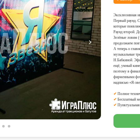
Эксклюзивная иг
Первый раунд. С
которые появляю
Раунд второй. Д
Зелёные ловим (
продолжаем повт
А теперь о глав
музыкальные тре
Н.Бабкиной. Эфф
ещё, умный кине
поэтому в финал
фирменными фот
надписью «Я-зве
✔
Полное технич
✔
Бесплатный м
✔
Пунктуальная 