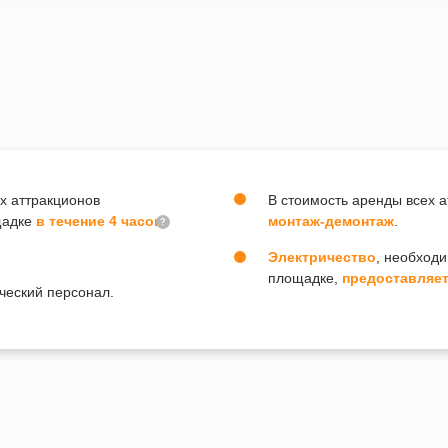
х аттракционов
В стоимость аренды всех 
щадке
в течение 4 часов
монтаж-демонтаж
.
?
Электричество
, необход
площадке,
предоставляет
ческий персонал.