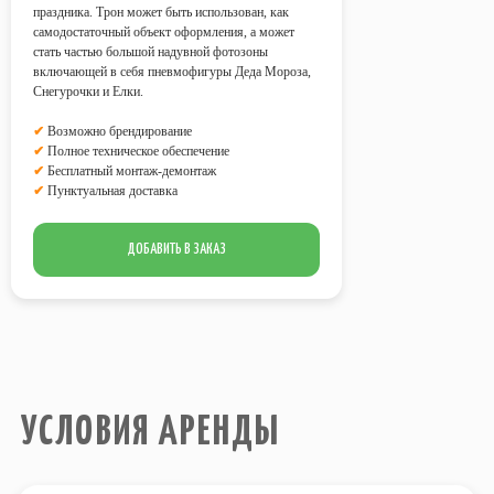
праздника. Трон может быть использован, как
УСЛОВИЯ АРЕНДЫ
самодостаточный объект оформления, а может
стать частью большой надувной фотозоны
включающей в себя пневмофигуры Деда Мороза,
Снегурочки и Елки.
Стоимость аренды всех
предоставляемых аттракционов
✔
Возможно брендирование
рассчитывается из учета работы на
✔
Полное техническое обеспечение
площадке
в течение 4 часов
?
✔
Бесплатный монтаж-демонтаж
Возможна любая форма оплаты
✔
Пунктуальная доставка
услуг.
Все аттракционы обслуживает наш
ДОБАВИТЬ В ЗАКАЗ
технический персонал.
В стоимость аренды всех
аттракционов включен
бесплатный
монтаж-демонтаж
.
Электричество
, необходимое для
работы аттракционов на площадке,
предоставляет Заказчик
.